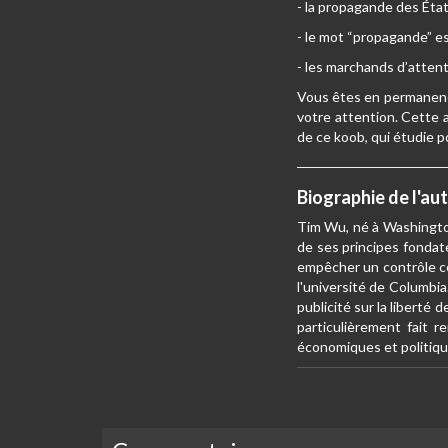
- la propagande des État
- le mot “propagande” est
- les marchands d’atten
Vous êtes en permanence 
votre attention. Cette 
de ce koob, qui étudie p
Biographie de l'au
Tim Wu, né à Washington 
de ses principes fondate
empêcher un contrôle ce
l'université de Columbia
publicité sur la liberté
particulièrement fait 
économiques et politiqu