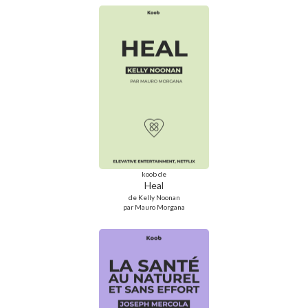
koob de
Heal
de Kelly Noonan
par Mauro Morgana