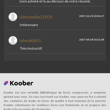
Livre acheté et lu au décours de votre résumé.
jl.benzmuller115974
2017-12-21 20:36:17
Intéressant
odesla65670
2017-04-29 20:21:04
Très instructif.
Koober est une véritable bibliothèque de livres compressés, à emporter
partout avec vous. En vous inscrivant sur Koober, vous pourrez lire à volonté
des centaines de koobs de livres de qualité à tout moment de la journée.
Koober sélectionne les meilleurs livres non fictionnels et en propose des
koobs à lire en moins de 20 minutes.