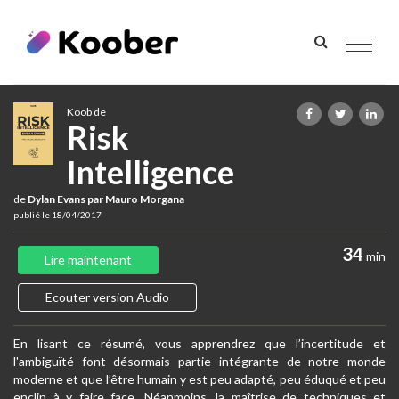
Toggle
navigat
Koob de
Risk
Intelligence
de
Dylan Evans par Mauro Morgana
publié le 18/04/2017
34
min
Lire maintenant
Ecouter version Audio
En lisant ce résumé, vous apprendrez que l’incertitude et
l'ambiguïté font désormais partie intégrante de notre monde
moderne et que l’être humain y est peu adapté, peu éduqué et peu
enclin à y faire face. Néanmoins, la maîtrise de techniques et