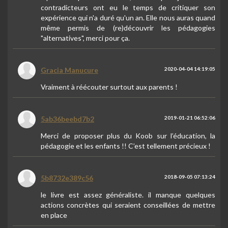
contradicteurs ont eu le temps de critiquer son
expérience qui n'a duré qu'un an. Elle nous auras quand
même permis de (re)découvrir les pédagogies
"alternatives", merci pour ça.
Gracia Manucure
2020-04-04 14:19:05
Vraiment à réécouter surtout aux parents !
5ab36beebd7b2
2019-01-21 06:52:06
Merci de proposer plus du Koob sur l’éducation, la
pédagogie et les enfants !! C’est tellement précieux !
5b8732e389c56
2018-09-05 07:13:24
le livre est assez généraliste. il manque quelques
actions concrètes qui seraient conseillées de mettre
en place