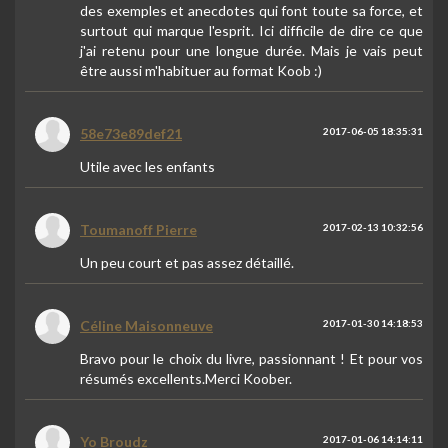
des exemples et anecdotes qui font toute sa force, et
surtout qui marque l'esprit. Ici difficile de dire ce que
j'ai retenu pour une longue durée. Mais je vais peut
être aussi m'habituer au format Koob :)
58e73e89def21
2017-06-05 18:35:31
Utile avec les enfants
Toumanoff Pierre
2017-02-13 10:32:56
Un peu court et pas assez détaillé.
Céline Maisonneuve
2017-01-30 14:18:53
Bravo pour le choix du livre, passionnant ! Et pour vos
résumés excellents.Merci Koober.
Yo Broudz
2017-01-06 14:14:11