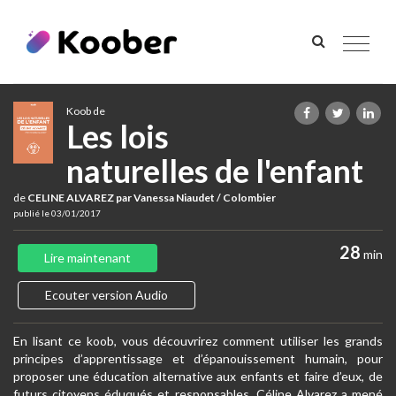
Toggle
navigat
Koob de
Les lois
naturelles de l'enfant
de
CELINE ALVAREZ par Vanessa Niaudet / Colombier
publié le 03/01/2017
28
min
Lire maintenant
Ecouter version Audio
En lisant ce koob, vous découvrirez comment utiliser les grands
principes d’apprentissage et d’épanouissement humain, pour
proposer une éducation alternative aux enfants et faire d’eux, de
futurs citoyens éduqués et responsables. Céline Alvarez a mené