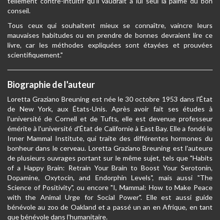
tellement contre-intuitif qu’il vaudrait à lui seul la palme du bon
conseil.
Tous ceux qui souhaitent mieux se connaître, vaincre leurs
mauvaises habitudes ou en prendre de bonnes devraient lire ce
livre, car les méthodes expliquées sont étayées et prouvées
scientifiquement."
Biographie de l'auteur
Loretta Graziano Breuning est née le 30 octobre 1953 dans l'État
de New York, aux États-Unis. Après avoir fait ses études à
l'université de Cornell et de Tufts, elle est devenue professeur
émérite à l'université d'État de Californie à East Bay. Elle a fondé le
Inner Mammal Institute, qui traite des différentes hormones du
bonheur dans le cerveau. Loretta Graziano Breuning est l'auteure
de plusieurs ouvrages portant sur le même sujet, tels que "Habits
of a Happy Brain: Retrain Your Brain to Boost Your Serotonin,
Dopamine, Oxytocin, and Endorphin Levels", mais aussi "The
Science of Positivity", ou encore "I, Mammal: How to Make Peace
with the Animal Urge for Social Power". Elle est aussi guide
bénévole au zoo de Oakland et a passé un an en Afrique, en tant
que bénévole dans l'humanitaire.