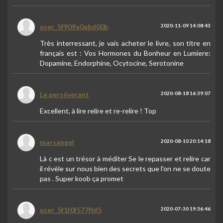
user_5f909a0abd00b
2020-11-09 14:08:43
Très interressant, je vais acheter le livre, son titre en
français est : Vos Hormones du Bonheur en Lumiere:
Dopamine, Endorphine, Ocytocine, Serotonine
Le perséverant
2020-08-18 16:39:07
Excellent, à lire relire et re-relire ! Top
marsangel
2020-08-10 20:14:18
Là c est un trésor à méditer Se le repasser et relire car
il révèle sur nous bien des secrets que l'on ne se doute
pas . Super koob ça promet
user_5f1f0f577fbf5
2020-07-30 19:36:46