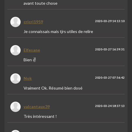
avant toute chose
cricri1959
2020-03-29 14:13:10
Je connaissais mais tjrs utiles de relire
Elfesane
2020-03-27 16:39:31
Bien ✌️
Nok
2020-03-27 07:56:42
Vraiment Ok. Résumé bien dosé
valcantaux39
2020-03-24 18:37:13
Très intéressant !