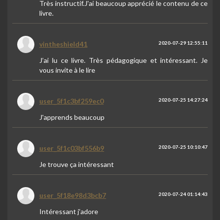
Très instructif.J'ai beaucoup apprécié le contenu de ce
livre.
vintheshield41
2020-07-29 12:55:11
J’ai lu ce livre. Très pédagogique et intéressant. Je
vous invite à le lire
user_5f1c3bf259ec0
2020-07-25 14:27:24
J'apprends beaucoup
user_5f1c03bf556b9
2020-07-25 10:10:47
Je trouve ça intéressant
user_5f18e98d3bcb7
2020-07-24 01:14:43
Intéressant j’adore