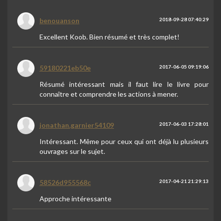
benouanson
2018-09-28 07:40:29
Excellent Koob. Bien résumé et très complet!
59180221eb50e
2017-06-05 09:19:06
Résumé intéressant mais il faut lire le livre pour
connaître et comprendre les actions à mener.
jonathan.garnier54109
2017-06-03 17:28:01
Intéressant. Même pour ceux qui ont déjà lu plusieurs
ouvrages sur le sujet.
58526d955568c
2017-04-21 21:29:13
Approche intéressante