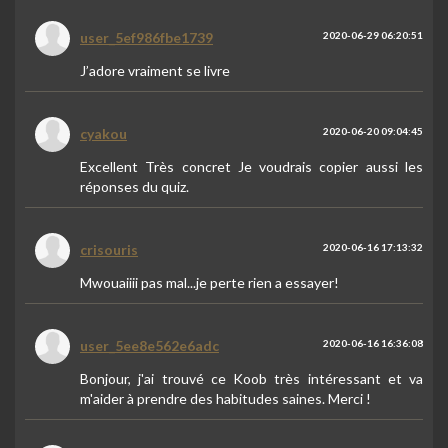
user_5ef986fbe1739
2020-06-29 06:20:51
J’adore vraiment se livre
cyakou
2020-06-20 09:04:45
Excellent Très concret Je voudrais copier aussi les
réponses du quiz.
crisouris
2020-06-16 17:13:32
Mwouaiiii pas mal...je perte rien a essayer!
user_5ee8e562e6adc
2020-06-16 16:36:08
Bonjour, j'ai trouvé ce Koob très intéressant et va
m'aider à prendre des habitudes saines. Merci !