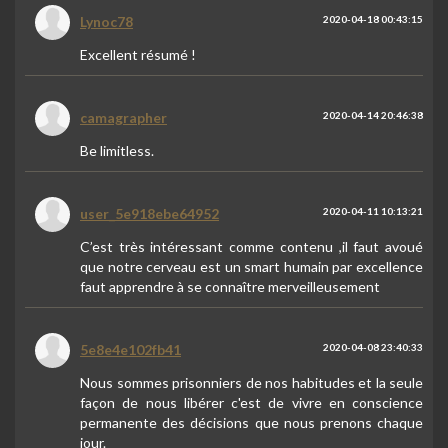
Lynoc78
2020-04-18 00:43:15
Excellent résumé !
camagrapher
2020-04-14 20:46:38
Be limitless.
user_5e918ebe64952
2020-04-11 10:13:21
C’est très intéressant comme contenu ,il faut avoué
que notre cerveau est un smart humain par excellence
faut apprendre à se connaître merveilleusement
5e8e4e102fb41
2020-04-08 23:40:33
Nous sommes prisonniers de nos habitudes et la seule
façon de nous libérer c'est de vivre en conscience
permanente des décisions que nous prenons chaque
jour.