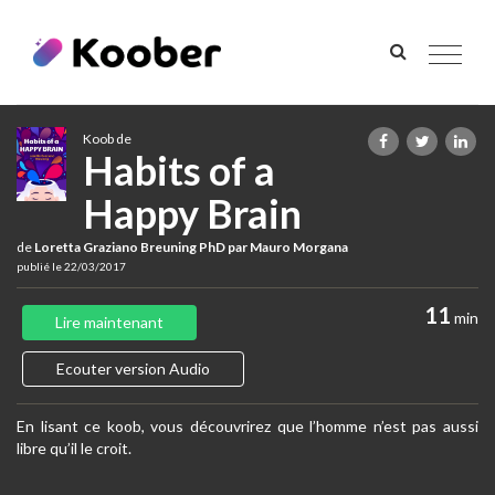
Toggle
navigat
Koob de
Habits of a
Happy Brain
de
Loretta Graziano Breuning PhD par Mauro Morgana
publié le 22/03/2017
11
min
Lire maintenant
Ecouter version Audio
En lisant ce koob, vous découvrirez que l’homme n’est pas aussi
libre qu’il le croit.