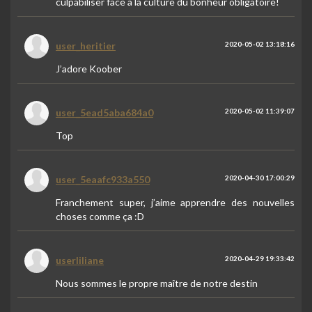
culpabiliser face à la culture du bonheur obligatoire!
user_heritier
2020-05-02 13:18:16
J’adore Koober
user_5ead5aba684a0
2020-05-02 11:39:07
Top
user_5eaafc933a550
2020-04-30 17:00:29
Franchement super, j’aime apprendre des nouvelles
choses comme ça :D
userliliane
2020-04-29 19:33:42
Nous sommes le propre maître de notre destin