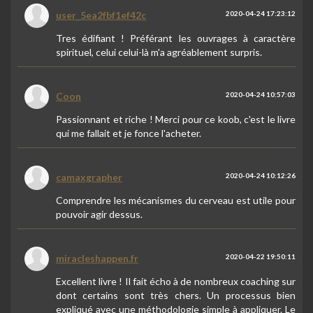
user_5ea2fbf1ef42c
2020-04-24 17:23:12
Tres édifiant ! Préférant les ouvrages à caractère
spirituel, celui celui-là m'a agréablement surpris.
Coon
2020-04-24 10:57:03
Passionnant et riche ! Merci pour ce koob, c'est le livre
qui me fallait et je fonce l'acheter.
camaxgrapher
2020-04-24 10:12:26
Comprendre les mécanismes du cerveau est utile pour
pouvoir agir dessus.
miracleshappen.fr
2020-04-22 19:50:11
Excellent livre ! Il fait écho à de nombreux coaching sur
dont certains sont très chers. Un processus bien
expliqué avec une méthodologie simple à appliquer. Le