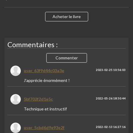
Acheter le livre
Commentaires :
Commenter
user_63f9d44c03a3e
2023-02-25 10:56:03
J'apprécie énormément !
5bf702f2d1e5c
2022-05-26 18:50:44
Technique et instructif
user_5cbd6d9e93e2f
2022-02-13 16:27:16