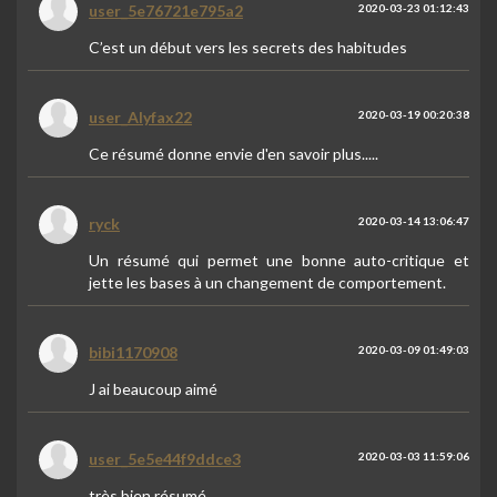
user_5e76721e795a2
2020-03-23 01:12:43
C’est un début vers les secrets des habitudes
user_Alyfax22
2020-03-19 00:20:38
Ce résumé donne envie d'en savoir plus.....
ryck
2020-03-14 13:06:47
Un résumé qui permet une bonne auto-critique et
jette les bases à un changement de comportement.
bibi1170908
2020-03-09 01:49:03
J ai beaucoup aimé
user_5e5e44f9ddce3
2020-03-03 11:59:06
très bien résumé