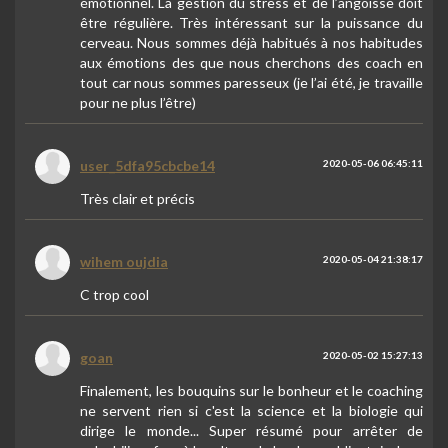
émotionnel. La gestion du stress et de l’angoisse doit
être régulière. Très intéressant sur la puissance du
cerveau. Nous sommes déjà habitués à nos habitudes
aux émotions des que nous cherchons des coach en
tout car nous sommes paresseux (je l’ai été, je travaille
pour ne plus l’être)
user_5dfa95cbcbe14
2020-05-06 06:45:11
Très clair et précis
wihem oujdia
2020-05-04 21:38:17
C trop cool
goan
2020-05-02 15:27:13
Finalement, les bouquins sur le bonheur et le coaching
ne servent rien si c'est la science et la biologie qui
dirige le monde... Super résumé pour arrêter de