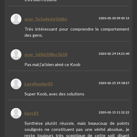
user_5e5a4eda56dbc
2020-03-03 09:05:13
Très intéressant pour comprendre le comportement
des gens.
user_5d8d208ec1b58
2020-02-29 14:21:40
Pas mal j’ai bien aimé ce Koob
LazyReader85
2020-02-25 19:18:27
Super Koob, avec des solutions
hays81
2020-02-15 11:32:22
Synthèse plutôt réussie, mais beaucoup de points
soulignés ne constituent pas une vérité absolue.. je
reste toujours très sceptique de cette soit disant