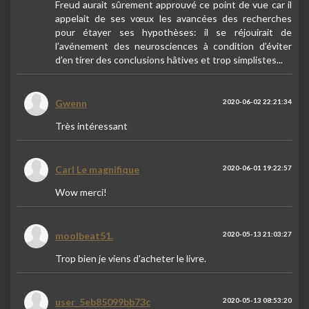
Freud aurait sûrement approuvé ce point de vue car il
appelait de ses vœux les avancées des recherches
pour étayer ses hypothèses: il se réjouirait de
l’avénement des neurosciences à condition d’éviter
d’en tirer des conclusions hâtives et trop simplistes...
Gwenn
2020-06-02 22:21:34
Très intéressant
Carl Le magnifique
2020-06-01 19:22:57
Wow merci!
moolbeat51.
2020-05-13 21:03:27
Trop bien je viens d'acheter le livre.
user_5eb85099bb73c
2020-05-13 08:53:20