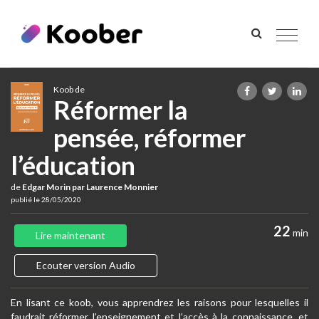
Toggle
navigat
Koob de
Réformer la
pensée, réformer
l’éducation
de
Edgar Morin par Laurence Monnier
publié le 28/05/2020
22
min
Lire maintenant
Ecouter version Audio
En lisant ce koob, vous apprendrez les raisons pour lesquelles il
faudrait réformer l’enseignement et l’accès à la connaissance, et