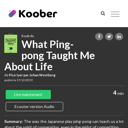
Toggle
navigat
Koob de
What Ping-
pong Taught Me
About Life
de
Pico Iyer par Johan Westberg
publié le 17/12/2019
4
min
Lire maintenant
Ecouter version Audio
Summary:
The way the Japanese play ping-pong can teach us a lot
about the spirit of cooperation, even in the midst of competition.