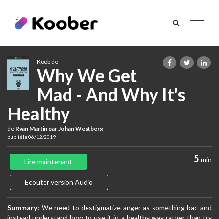
Toggle
navigat
Koob de
Why We Get
Mad - And Why It's
Healthy
de
Ryan Martin par Johan Westberg
publié le 06/12/2019
5
min
Lire maintenant
Ecouter version Audio
Summary:
We need to destigmatize anger as something bad and
instead understand how to use it in a healthy way rather than try