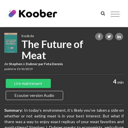
Toggle
navigat
Koob de
The Future of
Meat
de
Stephen J. Dubner par Feta Dennis
publié le 15/10/2019
4
min
Lire maintenant
Ecouter version Audio
Summary:
In today’s environment, it’s likely you’ve taken a side on
whether or not eating meat is in your best interest. But what if
there was a way to enjoy exact replicas of your meat favorites and
avoid stigma? Stephen J. Dubner speaks to economists, agriculture