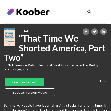
Toggle
navigat
Koob de
“That Time We
Shorted America, Part
Two”
de
Nick Fountain, Robert Smith and David Kestenbaum par Lisa Dudley
publié le 24/09/2019
5
min
Lire maintenant
Ecouter version Audio
Summary:
People have been shorting stocks for a long time. In
fact, the very first short seller shorted the very first stock to ever