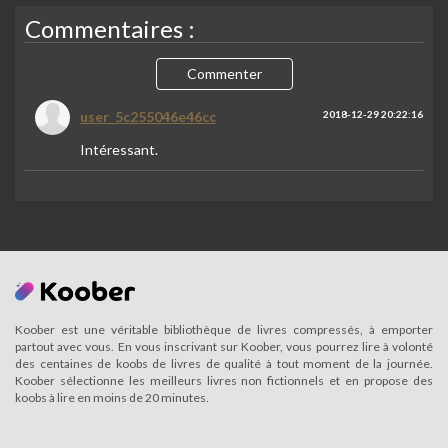
Commentaires :
Commenter
user_5c255046e46cc
2018-12-29 20:22:16
Intéressant.
Koober est une véritable bibliothèque de livres compressés, à emporter
partout avec vous. En vous inscrivant sur Koober, vous pourrez lire à volonté
des centaines de koobs de livres de qualité à tout moment de la journée.
Koober sélectionne les meilleurs livres non fictionnels et en propose des
koobs à lire en moins de 20 minutes.