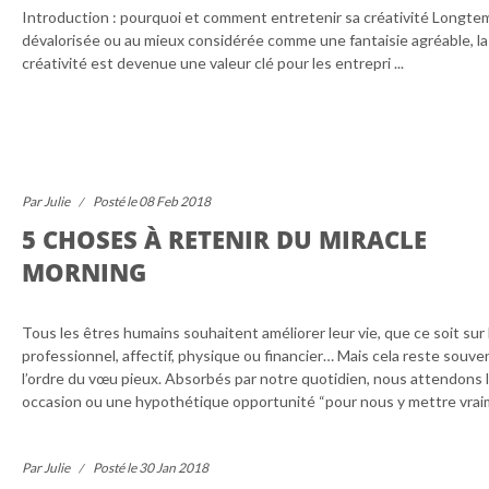
Introduction : pourquoi et comment entretenir sa créativité Longte
dévalorisée ou au mieux considérée comme une fantaisie agréable, la
créativité est devenue une valeur clé pour les entrepri ...
Par Julie
Posté le 08 Feb 2018
5 CHOSES À RETENIR DU MIRACLE
MORNING
Tous les êtres humains souhaitent améliorer leur vie, que ce soit sur 
professionnel, affectif, physique ou financier… Mais cela reste souve
l’ordre du vœu pieux. Absorbés par notre quotidien, nous attendons 
occasion ou une hypothétique opportunité “pour nous y mettre vraim
Par Julie
Posté le 30 Jan 2018