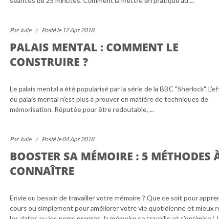
séances de 25 minutes. Comment la mettre en pratique au ...
Par Julie
Posté le 12 Apr 2018
PALAIS MENTAL : COMMENT LE
CONSTRUIRE ?
Le palais mental a été popularisé par la série de la BBC "Sherlock". L’ef
du palais mental n’est plus à prouver en matière de techniques de
mémorisation. Réputée pour être redoutable, ...
Par Julie
Posté le 04 Apr 2018
BOOSTER SA MÉMOIRE : 5 MÉTHODES 
CONNAÎTRE
Envie ou besoin de travailler votre mémoire ? Que ce soit pour appre
cours ou simplement pour améliorer votre vie quotidienne et mieux r
les dates ou les noms propres, la mémoire se travaille et s’optimise ! Il