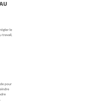
 AU
égler le
 travail,
ode pour
eindre
ndre
.