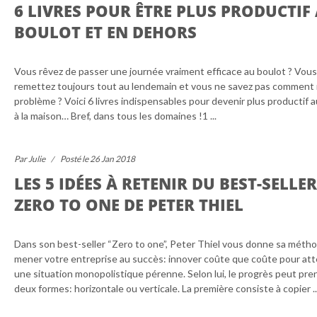
6 LIVRES POUR ÊTRE PLUS PRODUCTIF
BOULOT ET EN DEHORS
Vous rêvez de passer une journée vraiment efficace au boulot ? Vous
remettez toujours tout au lendemain et vous ne savez pas comment r
problème ? Voici 6 livres indispensables pour devenir plus productif au
à la maison… Bref, dans tous les domaines !1 ...
Par Julie
Posté le 26 Jan 2018
LES 5 IDÉES À RETENIR DU BEST-SELLER
ZERO TO ONE DE PETER THIEL
Dans son best-seller “Zero to one”, Peter Thiel vous donne sa méth
mener votre entreprise au succès: innover coûte que coûte pour att
une situation monopolistique pérenne. Selon lui, le progrès peut pre
deux formes: horizontale ou verticale. La première consiste à copier ..