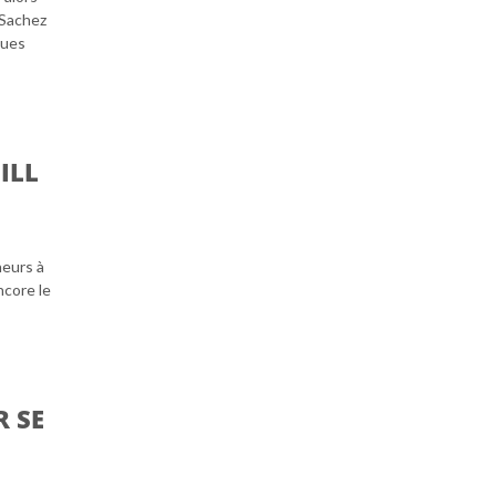
 Sachez
ques
ILL
neurs à
ncore le
R SE