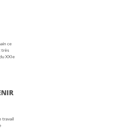
ain ce
 très
 du XXIe
ENIR
 travail
e