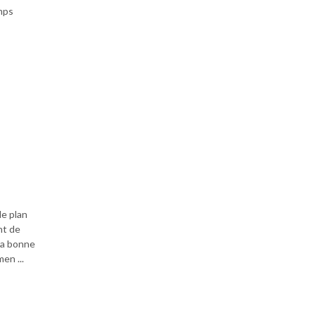
mps
le plan
nt de
la bonne
en ...