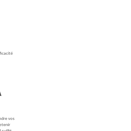
ficacité
À
ndre vos
etenir
 suffit