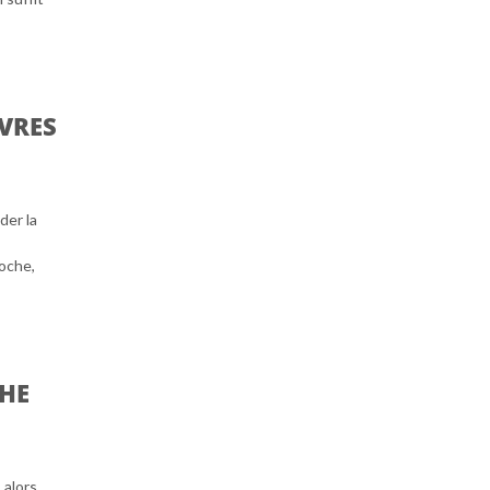
VRES
der la
poche,
HE
 alors