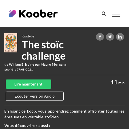
Toggle
navigat
Koob de
The stoïc
challenge
de
William B. Irvine par Mauro Morgana
publié le 27/08/2021
11
min
Lire maintenant
Ecouter version Audio
En lisant ce koob, vous apprendrez comment affronter toutes les
épreuves en véritable stoïcien.
Vous découvrirez aussi :