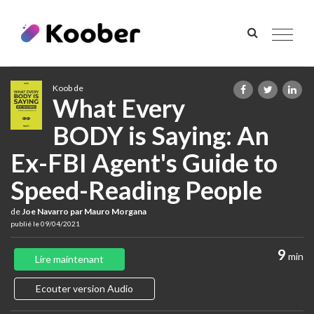
Toggle
navigat
Koob de
What Every
BODY is Saying: An
Ex-FBI Agent's Guide to
Speed-Reading People
de
Joe Navarro par Mauro Morgana
publié le 09/04/2021
9
min
Lire maintenant
Ecouter version Audio