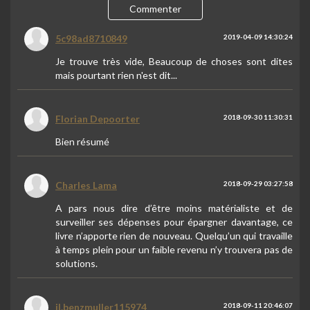
Commenter
5c98ad8710849
2019-04-09 14:30:24
Je trouve très vide, Beaucoup de choses sont dites
mais pourtant rien n'est dit...
Florian Depoorter
2018-09-30 11:30:31
Bien résumé
Charles Lama
2018-09-29 03:27:58
A pars nous dire d’être moins matérialiste et de
surveiller ses dépenses pour épargner davantage, ce
livre n’apporte rien de nouveau. Quelqu’un qui travaille
à temps plein pour un faible revenu n’y trouvera pas de
solutions.
jl.benzmuller115974
2018-09-11 20:46:07