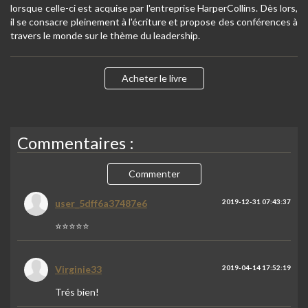
lorsque celle-ci est acquise par l'entreprise HarperCollins. Dès lors,
il se consacre pleinement à l'écriture et propose des conférences à
travers le monde sur le thème du leadership.
Acheter le livre
Commentaires :
Commenter
user_5dff6a37487e6
2019-12-31 07:43:37
⭐️⭐️⭐️⭐️⭐️
Virginie33
2019-04-14 17:52:19
Trés bien!