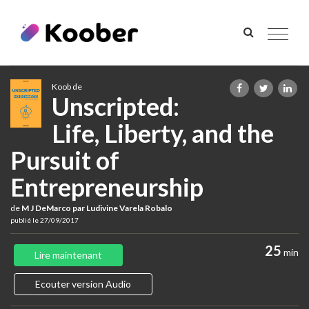
Toggle
navigat
Koob de
Unscripted:
Life, Liberty, and the
Pursuit of
Entrepreneurship
de
M J DeMarco par Ludivine Varela Robalo
publié le 27/09/2017
25
min
Lire maintenant
Ecouter version Audio