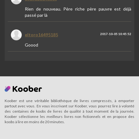
Rien de nouveau. Père riche père pauvre est déjà
passé par là
eltoro16495185
2017-10-05 10:45:52
Goood
Koober est une véritable bibliothèque de livres compressés, à emporter
partout avec vous. En vous inscrivant sur Koober, vous pourrez lire à volonté
des centaines de koobs de livres de qualité à tout moment de la journée.
Koober sélectionne les meilleurs livres non fictionnels et en propose des
koobs à lire en moins de 20 minutes.