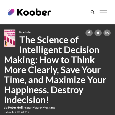
Toggle
navigat
Koob de
The Science of
Intelligent Decision
Making: How to Think
More Clearly, Save Your
Time, and Maximize Your
Happiness. Destroy
Indecision!
de
Peter Hollins par Mauro Morgana
publié le 21/09/2017