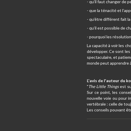
- qu’il faut changer de p
- que la ténacité et l’a
- qu’être différent fait l
- qu’il est possible de c
- pourquoi les résolutio
La capacité à voir les c
développer. Ce sont les 
spectaculaire, et patiem
monde peut apprendre à 
L'avis de l'auteur du 
"
The Little Things
est su
Sur ce point, les conse
nouvelle voie ou pour i
vertébrale : celle de to
Les conseils pouvant êtr