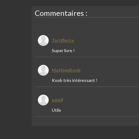
Commentaires :
Tartiflette
Super livre !
MathieuKoob
Koob très intéressant !
ama8
Utile