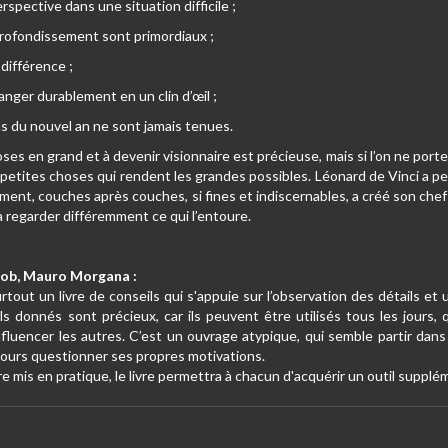
erspective dans une situation difficile ;
pprofondissement sont primordiaux ;
a différence ;
hanger durablement en un clin d’œil ;
ns du nouvel an ne sont jamais tenues.
hoses en grand et à devenir visionnaire est précieuse, mais si l’on ne por
petites choses qui rendent les grandes possibles. Léonard de Vinci a pei
ment, couches après couches, si fines et indiscernables, a créé son chef
regarder différemment ce qui l’entoure.
koob, Mauro Morgana :
rtout un livre de conseils qui s'appuie sur l’observation des détails
ils donnés sont précieux, car ils peuvent être utilisés tous les jours
nfluencer les autres. C’est un ouvrage atypique, qui semble partir dan
ujours questionner ses propres motivations.
e mis en pratique, le livre permettra à chacun d'acquérir un outil supp