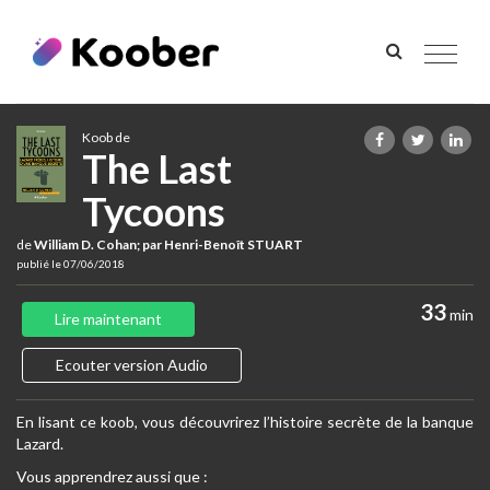
Toggle
navigat
Koob de
The Last
Tycoons
de
William D. Cohan; par Henri-Benoît STUART
publié le 07/06/2018
33
min
Lire maintenant
Ecouter version Audio
En lisant ce koob, vous découvrirez l’histoire secrète de la banque
Lazard.
Vous apprendrez aussi que :