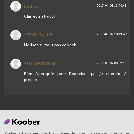
fpichot
2017-04-02 12:40:43
Clair et instructif !
57f87f12e1176
2017-03-09 10:23:49
Ne lisez surtout pas ce koob
5894a6357396d
2017-03-09 00:02:13
Bien Approprié pour l'exercice que je cherche à
préparer.
Koober est une véritable bibliothèque de livres compressés, à emporter