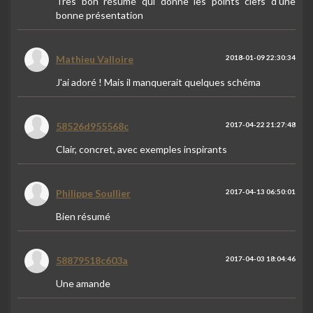
Très bon résumé qui donne les points clefs d’une
bonne présentation
Mathieu Valloire
2018-01-09 22:30:34
J'ai adoré ! Mais il manquerait quelques schéma
58526d955568c
2017-04-22 21:27:48
Clair, concret, avec exemples inspirants
Philippe Soullier
2017-04-13 06:50:01
Bien résumé
58879518c603a
2017-04-03 18:04:46
Une amande