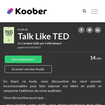
Toggle
navigat
Koob de
Talk Like TED
de
Carmine Gallo par Célia Sampol
publié le 07/03/2017
14
min
Lire maintenant
Ecouter version Audio
En lisant ce koob, vous découvrirez les neuf secrets
incontournables pour bien exposer vos idées en public et
remporter l’adhésion de votre auditoire.
Vous découvrirez aussi que :
- pour inspirer votre public, vous devez par-dessus tout être