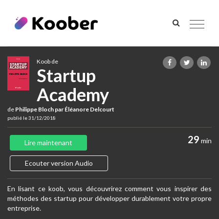
Toggle
navigat
Koob de
Startup
Academy
de
Philippe Bloch par Éléanore Delcourt
publié le 31/12/2018
29
min
Lire maintenant
Ecouter version Audio
En lisant ce koob, vous découvrirez comment vous inspirer des
méthodes des startup pour développer durablement votre propre
entreprise.