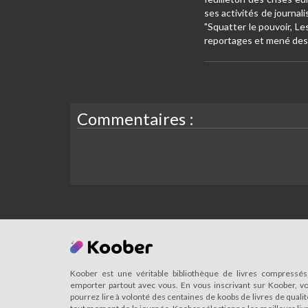
ses activités de journali
"Squatter le pouvoir, Le
reportages et mené des 
Commentaires :
Koober est une véritable bibliothèque de livres compressés
emporter partout avec vous. En vous inscrivant sur Koober, v
pourrez lire à volonté des centaines de koobs de livres de qualit