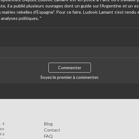
ste, il a publié plusieurs ouvrages dont un guide sur l’Argentine et un es
s mairies rebelles d’Espagne". Pour ce faire, Ludovic Lamant s’est rendu 
analyses politiques. "
Commenter
Soyez le premier à commenter.
, à
Blog
ous
Contact
é à
FAQ