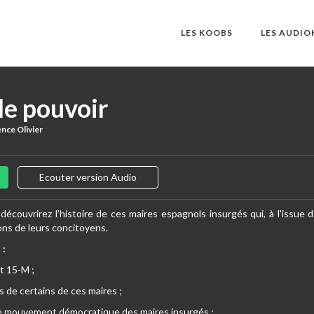
LES KOOBS
LES AUDI
le pouvoir
nce Olivier
Ecouter version Audio
 découvrirez l’histoire de ces maires espagnols insurgés qui, à l'issue
ions de leurs concitoyens.
 :
t 15-M ;
s de certains de ces maires ;
ce mouvement démocratique des maires insurgés ;