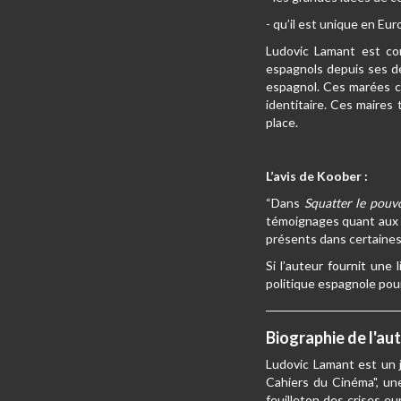
- qu’il est unique en Eur
Ludovic Lamant est cor
espagnols depuis ses dé
espagnol. Ces marées c
identitaire. Ces maires
place.
L’avis de Koober :
“Dans
Squatter le pouv
témoignages quant aux n
présents dans certaines 
Si l’auteur fournit une
politique espagnole pour 
Biographie de l'au
Ludovic Lamant est un j
Cahiers du Cinéma", une
feuilleton des crises eu