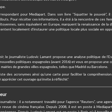
ope.
respondant pour Mediapart. Dans son livre “Squatter le pouvoir”, il
buts. Pour récolter ces informations, il a été à la rencontre de ces f
itoyennes, sans équivalent en Europe, marquent la renaissance de la 
 tentent localement d’instaurer une politique locale plus sociale en op
oir
, le journaliste Ludovic Lamant propose une analyse politique de l’Es
ouvelles politiques espagnoles (avant 2016) et vous en propose une cr
mairies de grandes villes espagnoles, telles que Madrid ou Barcelone.
 liste des acronymes ainsi qu’une carte pour faciliter la compréhension
apprécier cet ouvrage qui invite à réfléchir.”
teur
ournaliste : il a notamment travaillé pour l’agence "Reuters", une age
 revue de cinéma française. Depuis 2008, il est en poste à Mediapart.
ropéennes. Depuis, Ludovic Lamant est en poste à Paris où il travaille p