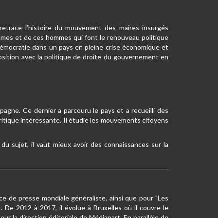
 retrace l’histoire du mouvement des maires insurgés
emmes et de ces hommes qui font le renouveau politique
démocratie dans un pays en pleine crise économique et
position avec la politique de droite du gouvernement en
pagne. Ce dernier a parcouru le pays et a recueilli des
itique intéressante. Il étudie les mouvements citoyens
 du sujet, il vaut mieux avoir des connaissances sur la
nce de presse mondiale généraliste, ainsi que pour "Les
 De 2012 à 2017, il évolue à Bruxelles où il couvre le
our la direction éditoriale de Médiapart. En parallèle de