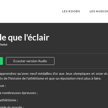
LES KOOBS
LES AUDI
e que l'éclair
thelot
Ecouter version Audio
 apprendrez qu’avec neuf médailles d’or aux Jeux olympiques et onze vi
és de l’histoire de l’athlétisme et que sa réputation n’est plus à faire.
ue :
 de nombreuses épreuves ;
l’athlétisme ;
rapide du monde ;