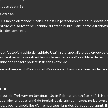
ait pas destiné ;
a vitesse.
us rapide du monde”, Usain Bolt est un perfectionniste et un sportif d
stoire est souvent peu connue du grand public. Dans cette autobiographi
ndre des sommets.
r
est l’autobiographie de l’athlète Usain Bolt, spécialiste des épreuves
s, tout en vous montrant les coulisses de la vie d’un athlète de haut n
nne des conseils pour réussir dans votre vie.
ue est empreint d’humour et d’assurance. Il inspirera tous les lecteur
teur
isse de Trelawny en Jamaïque, Usain Bolt est un athlète, spécialisé da
est également passionné de football et de cricket. Il enchaîne les concou
ues, avec huit médailles d'or remportées dans des épreuves de sprint. Il