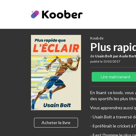
Koob de
Plus rapid
de
Usain Bolt par Aude Ber
publié le 15/02/2017
Lire maintenant
En lisant ce koob, vous
des sportifs les plus titr
Vous apprendrez aussi q
- Usain Bolt a traversé
Acheter le livre
- il préférait le cricket à 
- il est l’homme le plus 