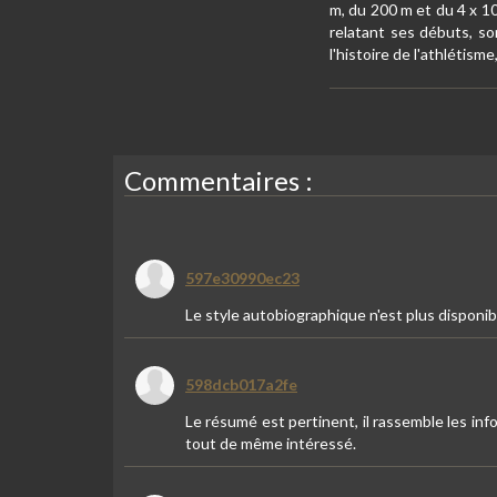
m, du 200 m et du 4 x 1
relatant ses débuts, so
l'histoire de l'athlétis
Commentaires :
597e30990ec23
Le style autobiographique n'est plus disponi
598dcb017a2fe
Le résumé est pertinent, il rassemble les inf
tout de même intéressé.