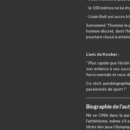
- le 100 mètres ne lui ét
- Usain Bolt est accro à l
Surnommé “l’homme le pl
homme discret, dont l’hi
pourtant réussi à attei
L’avis de Koober :
“
Plus rapide que l’éclai
son enfance à ses succè
force mentale et vous do
Ce récit autobiographiq
passionnés de sport !”
Biographie de l'au
Né en 1986 dans la paro
l'athlétisme, même s'il 
titrés des jeux Olympiq