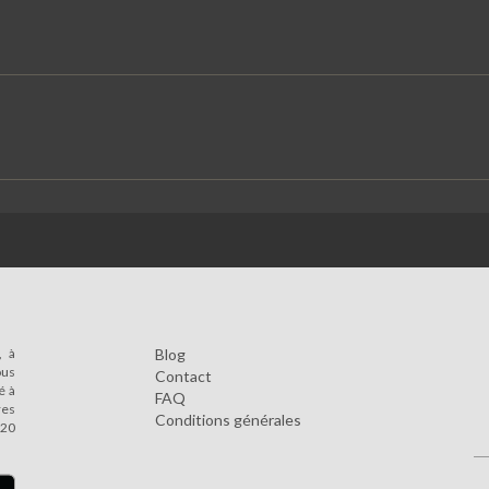
, à
Blog
ous
Contact
é à
FAQ
res
Conditions générales
 20