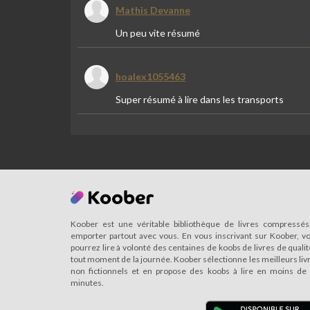
Mathis Devanne
Un peu vite résumé
hoalex1055463
Super résumé à lire dans les transports
Koober est une véritable bibliothèque de livres compressés
emporter partout avec vous. En vous inscrivant sur Koober, v
pourrez lire à volonté des centaines de koobs de livres de qualit
tout moment de la journée. Koober sélectionne les meilleurs liv
non fictionnels et en propose des koobs à lire en moins de
minutes.