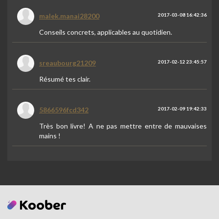
malek.manai28200
2017-03-08 16:42:36
Conseils concrets, applicables au quotidien.
sreaubourg21209
2017-02-12 23:45:57
Résumé tes clair.
5866596fcd342
2017-02-09 19:42:33
Très bon livre! A ne pas mettre entre de mauvaises
mains !