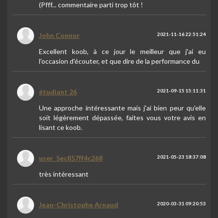
(Pfff... commentaire parti trop tôt !
John Connor
2021-11-16 22:51:24
Excellent koob, à ce jour le meilleur que j'ai eu
l'occasion d'écouter, et que dire de la performance du
étudiant 26
2021-09-15 15:11:31
Une approche intéressante mais j'ai bien peur qu'elle
soit légèrement dépassée, faites vous votre avis en
lisant ce koob.
user_5ec857ff4c268
2021-05-23 18:37:08
très intéressant
Jean-Christophe Arnaud
2020-03-31 09:20:53