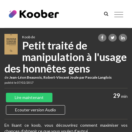
Toggle
navigat
Koob de
Petit traité de
manipulation à l'usage
des honnêtes gens
de
Jean-Léon Beauvois, Robert-Vincent Joule par Pascale Langlois
publié le 07/02/2017
29
min
Lire maintenant
Ecouter version Audio
En lisant ce koob, vous découvrirez comment maximiser vos
chances d’obtenir ce que vous voulez d’autrui.