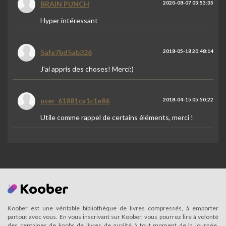
BRAIN PUNCH
2020-08-07 03:53:35
Hyper intéressant
5afe7bd5ab326
2018-05-18 20:48:14
J'ai appris des choses! Merci:)
user_61881ca1c1e86
2018-04-15 05:50:22
Utile comme rappel de certains éléments, merci !
Koober est une véritable bibliothèque de livres compressés, à emporter
partout avec vous. En vous inscrivant sur Koober, vous pourrez lire à volonté
des centaines de koobs de livres de qualité à tout moment de la journée.