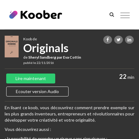
Toggle
navigat
Koob de
Originals
de
Sheryl Sandberg par Eva Cottin
publié le 22/11/2016
22
min
Lire maintenant
Ecouter version Audio
En lisant ce koob, vous découvrirez comment prendre exemple sur
les plus grands inventeurs, entrepreneurs et révolutionnaires pour
développer votre créativité et votre originalité.
Vous découvrirez aussi :
- la possibilité de prendre un risque sans rien risquer ;