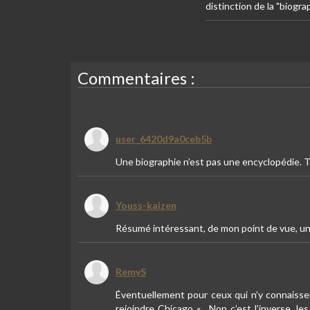
distinction de la "biogr
Commentaires :
user_6420d9a0ceb5b
Une biographie n’est pas une encyclopédie. Tro
Youss-kaizen
Résumé intéressant, de mon point de vue, u
RemyS
Éventuellement pour ceux qui n’y connaissent
rejoindre Chicago « . Non c’est l’inverse, le