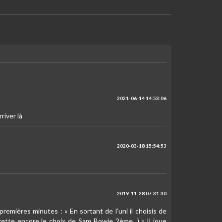
2021-06-14 14:53:06
river là
2020-03-18 15:54:53
2019-11-28 07:31:30
emières minutes : « En sortant de l’uni il choisis de
grette encore le choix de Sam Bowie 2ème...) « Il joue