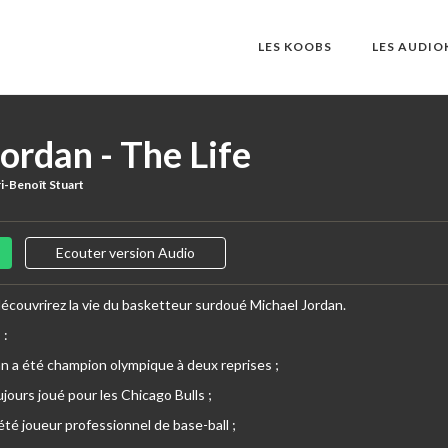
LES KOOBS
LES AUDI
ordan - The Life
i-Benoît Stuart
Ecouter version Audio
découvrirez la vie du basketteur surdoué Michael Jordan.
i
:
n a été champion olympique à deux reprises ;
ujours joué pour les Chicago Bulls ;
été joueur professionnel de base-ball ;