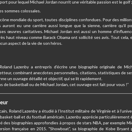
port pour lequel Michael Jordan nourrit une véritable passion est le golf 
 des sommes colossales.
cône mondiale du sport, toutes disciplines confondues. Pour des millions d
auront eu une carrière aussi longue que la sienne, carrière qu’il po
es œuvres caritatives. Michael Jordan est aussi un homme d’influenc
ès haut niveau comme Barack Obama ont sollicité ses avis. Tout cela, e
ucun aspect de la vie de son héros.
 Roland Lazenby a entrepris d’écrire une biographie originale de Mic
etteur, combinant anecdotes personnelles, citations, statistiques de se
ne un ouvrage détaillé et objectif, qui se lit rapidement.
s de basketball ou de Michael Jordan, cet ouvrage est fait pour vous !”
teur
in, Roland Lazenby a étudié à l'Institut militaire de Virginie et à l'unive
 basket-ball et du football américain. Lazenby apprécie particulièrement 
igé des biographies approfondies à propos de stars NBA, par exemple Mich
ersion française en 2015. "Showboat", sa biographie de Kobe Bryant pa