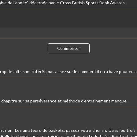
aphie de l’année" décernée par le Cross British Sports Book Awards.
Commenter
p de faits sans intérêt, pas assez sur le comment il en a bavé pour en ar
n chapitre sur sa persévérance et méthode d’entraînement manque.
 rien. Les amateurs de baskets, passez votre chemin. Dans les trois pr
s Bulls le choisissent en troisième position de la draft (et Portland re