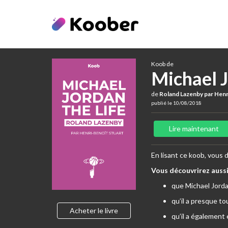
Koob de
Michael J
de
Roland Lazenby par Henr
publié le 10/08/2018
Lire maintenant
En lisant ce koob, vous 
Vous découvrirez auss
que Michael Jorda
qu’il a presque to
Acheter le livre
qu’il a également 