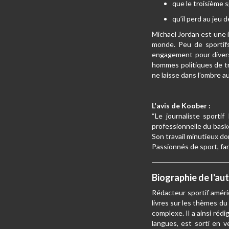
que le troisième s
qu’il perd au jeu
Michael Jordan est une i
monde. Peu de sportifs 
engagement pour divers
hommes politiques de tr
ne laisse dans l’ombre a
L'avis de Koober :
“Le journaliste sportif
professionnelle du bask
Son travail minutieux don
Passionnés de sport, fan
Biographie de l'au
Rédacteur sportif américa
livres sur les thèmes du
complexe. Il a ainsi réd
langues, est sorti en v