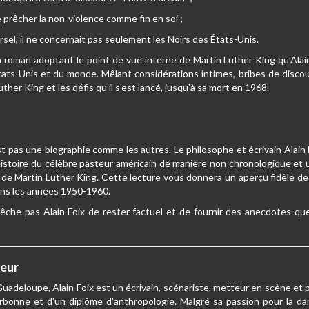
de prêcher la non-violence comme fin en soi ;
rsel, il ne concernait pas seulement les Noirs des États-Unis.
n roman adoptant le point de vue interne de Martin Luther King qu’Alai
États-Unis et du monde. Mêlant considérations intimes, bribes de disco
ther King et les défis qu’il s’est lancé, jusqu’à sa mort en 1968.
st pas une biographie comme les autres. Le philosophe et écrivain Alain F
histoire du célèbre pasteur américain de manière non chronologique et
é de Martin Luther King. Cette lecture vous donnera un aperçu fidèle d
dans les années 1950-1960.
che pas Alain Foix de rester factuel et de fournir des anecdotes que
”
teur
uadeloupe, Alain Foix est un écrivain, scénariste, metteur en scène et ph
rbonne et d'un diplôme d'anthropologie. Malgré sa passion pour la dan