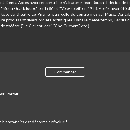
nt-Denis. Après avoir rencontré le réalisateur Jean Rouch, il décide de fo
 "Moun Guadeloupe" en 1986 et "Vélo-soleil" en 1988. Après avoir été di
a tête du théâtre Le Prisme, puis celle du centre musical Muse. Vérita
naire produisant divers projets artistiques. Dans le même temps, il écrira
 de théâtre ("Le Ciel est vide", "Che Guevara", etc.).
Commenter
st. Parfait
 blancs/noirs est désormais révolue !