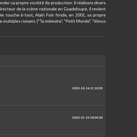
nder sa propre société de production. Il réalisera divers
recteur de la scène nationale en Guadeloupe, il revient
ble touche-à-tout, Alain Foix fonde, en 2001, sa propre
 de multiples romans ("Ta mémoire", "Petit Monde", "Vénus
2020-10-16 11:10:05
2020-01-10 18:04:03