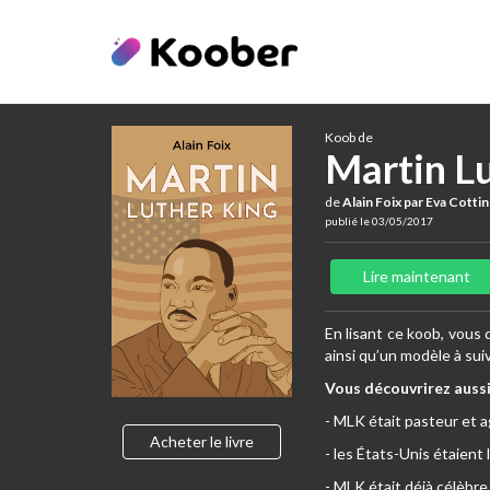
Koob de
Martin L
de
Alain Foix par Eva Cottin
publié le 03/05/2017
Lire maintenant
En lisant ce koob, vous
ainsi qu’un modèle à sui
Vous découvrirez aussi
- MLK était pasteur et ag
Acheter le livre
- les États-Unis étaient 
- MLK était déjà célèbre 