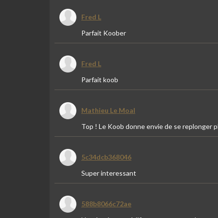
Fred L
Parfait Koober
Fred L
Parfait koob
Mathieu Le Moal
Top ! Le Koob donne envie de se replonger 
5c34dcb368046
Super interessant
588b8066c72ae