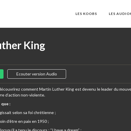
LES KOOBS
LES AUDI
uther King
Ecouter version Audio
 découvrirez comment Martin Luther King est devenu le leader du mouvem
vre d’action non-violente.
 que :
issait selon sa foi chrétienne ;
loin d’être en paix en 1950 ;
lorsqu’il a tenu le discours : “I have a dream” ;