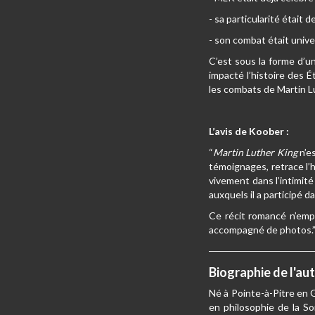
- sa particularité était 
- son combat était unive
C’est sous la forme d’u
impacté l’histoire des 
les combats de Martin Lu
L’avis de Koober :
“
Martin Luther King
n’e
témoignages, retrace l’
vivement dans l’intimit
auxquels il a participé 
Ce récit romancé n’empê
accompagné de photos.
Biographie de l'au
Né à Pointe-à-Pitre en G
en philosophie de la So