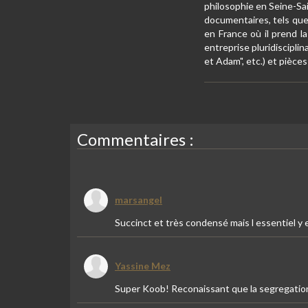
philosophie en Seine-Sai
documentaires, tels que
en France où il prend l
entreprise pluridiscipli
et Adam", etc.) et pièces
Commentaires :
marsangel
Succinct et très condensé mais l essentiel y e
Yassine Mez
Super Koob! Reconaissant que la segregation