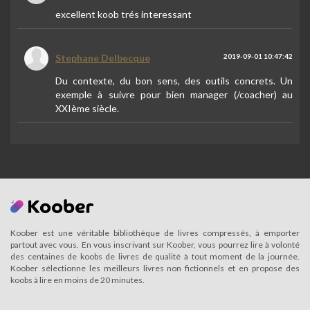
excellent koob trés interessant
Stephane Delbecque
2019-09-01 10:47:42
Du contexte, du bon sens, des outils concrets. Un
exemple à suivre pour bien manager (/coacher) au
XXIème siècle.
Koober est une véritable bibliothèque de livres compressés, à emporter
partout avec vous. En vous inscrivant sur Koober, vous pourrez lire à volonté
des centaines de koobs de livres de qualité à tout moment de la journée.
Koober sélectionne les meilleurs livres non fictionnels et en propose des
koobs à lire en moins de 20 minutes.