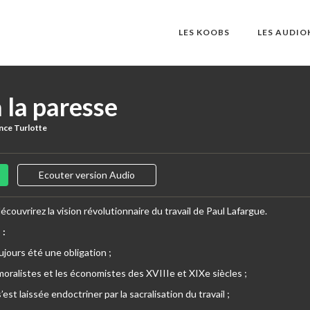
LES KOOBS
LES AUDI
à la paresse
nce Turlotte
Ecouter version Audio
écouvrirez la vision révolutionnaire du travail de Paul Lafargue.
 :
oujours été une obligation ;
s moralistes et les économistes des XVIIIe et XIXe siècles ;
’est laissée endoctriner par la sacralisation du travail ;