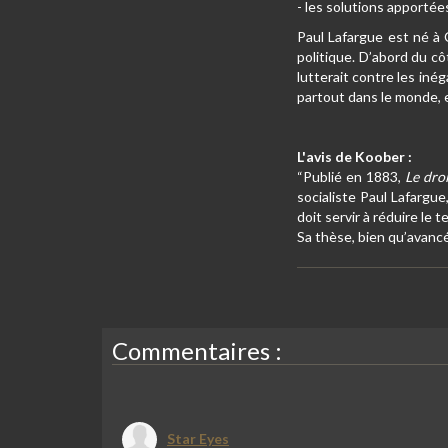
- les solutions apportée
Paul Lafargue est né à 
politique. D’abord du cô
lutterait contre les inég
partout dans le monde, e
L'avis de Koober :
“Publié en 1883,
Le droi
socialiste Paul Lafargue
doit servir à réduire le 
Sa thèse, bien qu’avancée
Commentaires :
Star Eyes