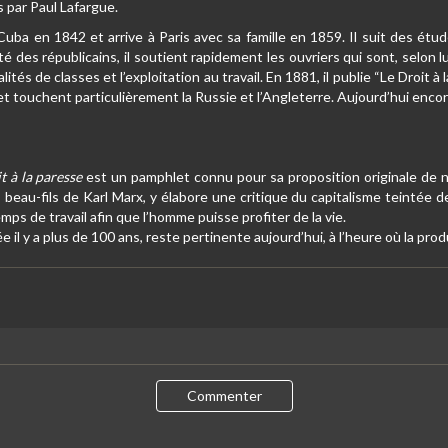
s par Paul Lafargue.
Cuba en 1842 et arrive à Paris avec sa famille en 1859. Il suit des ét
té des républicains, il soutient rapidement les ouvriers qui sont, selon 
alités de classes et l’exploitation au travail. En 1881, il publie “Le Droit
t touchent particulièrement la Russie et l’Angleterre. Aujourd’hui encore
t à la paresse
est un pamphlet connu pour sa proposition originale de ne 
, beau-fils de Karl Marx, y élabore une critique du capitalisme teintée de
temps de travail afin que l’homme puisse profiter de la vie.
 il y a plus de 100 ans, reste pertinente aujourd’hui, à l’heure où la produ
Commenter