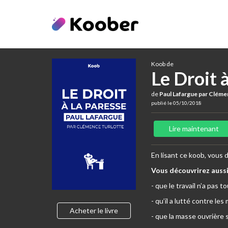
Koob de
Le Droit 
de
Paul Lafargue par Cléme
publié le 05/10/2018
Lire maintenant
En lisant ce koob, vous d
Vous découvrirez aussi
- que le travail n’a pas t
- qu’il a lutté contre le
Acheter le livre
- que la masse ouvrière s