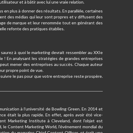
lisateur et à bâtir avec lui une vraie relation.
s en plus à donner des résultats. En parallèle, certaines
éent des médias qui leur sont propres et y diffusent des
 image de marque et leur renommée tout en générant des
lle refonte des pratiques établies.
s saurez à quoi le marketing devrait ressembler au XXIe
ie ! En analysant les stratégies de grandes entreprises
ng peut mener des entreprises au succès. Chaque auteur
eur propre point de vue.
 suivre le pas pour que votre entreprise reste prospère.
munication à l'université de Bowling Green. En 2014 et
e était la plus rapide. En effet, après avoir été vice-
nt Marketing Institute à Cleveland, dont l'objet est
nd, le Content Marketing World, l'événement mondial du
cation du magazine Chief Content Officer, et écrit une