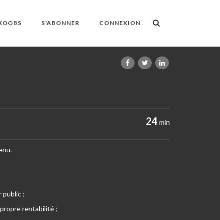
OKOOBS
S'ABONNER
CONNEXION
24
min
enu.
 public ;
ropre rentabilité ;