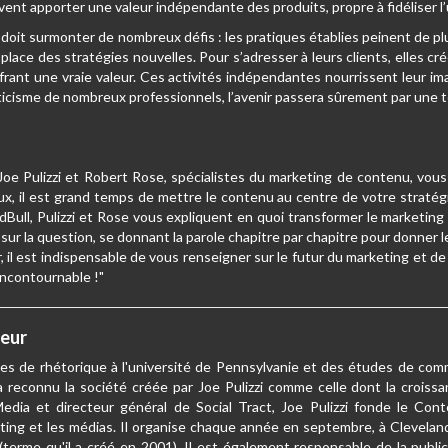
ent apporter une valeur indépendante des produits, propre à fidéliser l’uti
 doit surmonter de nombreux défis : les pratiques établies peinent de plu
lace des stratégies nouvelles. Pour s’adresser à leurs clients, elles cr
ffrant une vraie valeur. Ces activités indépendantes nourrissent leur
icisme de nombreux professionnels, l’avenir passera sûrement par une te
 Joe Pulizzi et Robert Rose, spécialistes du marketing de contenu, vou
 eux, il est grand temps de mettre le contenu au centre de votre stratég
dBull, Pulizzi et Rose vous expliquent en quoi transformer le marketi
ur la question, se donnant la parole chapitre par chapitre pour donner l
 il est indispensable de vous renseigner sur le futur du marketing et de
incontournable !"
teur
udes de rhétorique à l'université de Pennsylvanie et des études de com
a reconnu la société créée par Joe Pulizzi comme celle dont la croissanc
dia et directeur général de Social Tract, Joe Pulizzi fonde le Conte
eting et les médias. Il organise chaque année en septembre, à Clevela
terme qu'il a créé en 2001). Il est également responsable de la publi