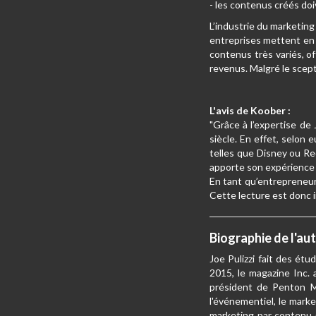
- les contenus créés doiv
L’industrie du marketing
entreprises mettent en p
contenus très variés, o
revenus. Malgré le scept
L'avis de Koober :
"Grâce à l’expertise de
siècle. En effet, selon
telles que Disney ou Re
apporte son expérience s
En tant qu’entrepreneur,
Cette lecture est donc 
Biographie de l'au
Joe Pulizzi fait des ét
2015, le magazine Inc. 
président de Penton Me
l'événementiel, le mark
marketing par contenu (