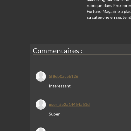
rubrique dans Entrepren
Fortune Magazine a placé
sa catégorie en septem
Commentaires :
5f8eb0aceb126
Interessant
user_5e2a14454a51d
Super