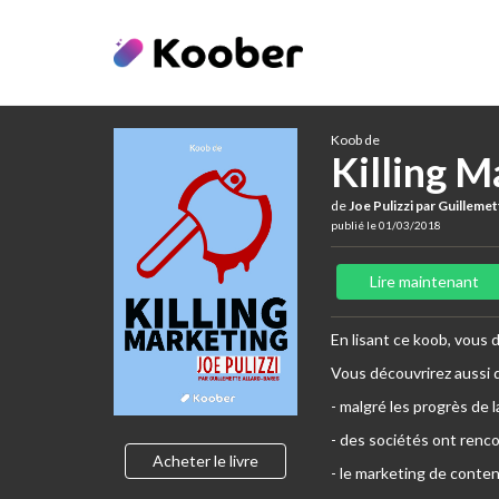
Koob de
Killing M
de
Joe Pulizzi par Guilleme
publié le 01/03/2018
Lire maintenant
En lisant ce koob, vous
Vous découvrirez aussi 
- malgré les progrès de l
- des sociétés ont renco
Acheter le livre
- le marketing de conten