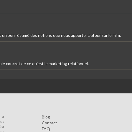
 est un bon résumé des notions que nous apporte l'auteur sur le mlm.
le concret de ce qu'est le marketing relationnel.
, à
Blog
ous
Contact
é à
FAQ
res