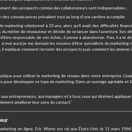
gnement des prospects comme des collaborateurs sont indispensables ;
tion des connaissances prévalent tout au long d’une carrière accomplie.
e marketing relationnel à 23 ans, alors qu’il avait des difficultés financ
és du métier de réseauteur et décide de se lancer dans l’aventure. Ses dé
d’être responsable de son échec, il pense à abandonner. Puis, il a le d
“Et si moi aussi je me donnais les moyens d’être spécialiste du marketin
l, il explique comment recruter des prospects puis comment les amener à
atique pour utiliser le marketing de réseau dans votre entreprise. L’ex
es pour développer ce type de marketing. Dans un ouvrage agréable et fac
aux entrepreneurs, aux managers et à tous ceux qui désirent appliquer le
lement améliorer leur sens du contact.”
teur
marketing en ligne, Eric Worre est né aux États-Unis le 11 mars 1964