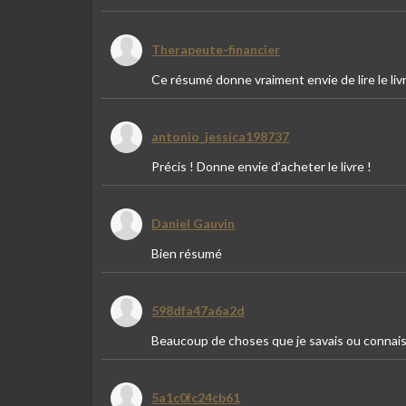
Therapeute-financier
Ce résumé donne vraiment envie de lire le livr
antonio_jessica198737
Précis ! Donne envie d’acheter le livre !
Daniel Gauvin
Bien résumé
598dfa47a6a2d
Beaucoup de choses que je savais ou connais
5a1c0fc24cb61