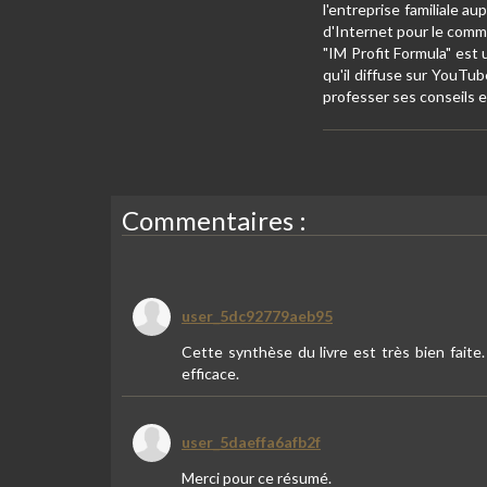
l'entreprise familiale a
d'Internet pour le comme
"IM Profit Formula" est 
qu'il diffuse sur YouTu
professer ses conseils 
Commentaires :
user_5dc92779aeb95
Cette synthèse du livre est très bien faite
efficace.
user_5daeffa6afb2f
Merci pour ce résumé.