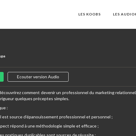
LES KOOBS
LES AUDI
upa
Ecouter version Audio
découvrirez comment devenir un professionnel du marketing relationnel, 
 rigueur quelques préceptes simples.
que :
el est source d’épanouissement professionnel et personnel ;
spect répond à une méthodologie simple et efficace ;
nes pratiques duplicables sont sources de réussite ;