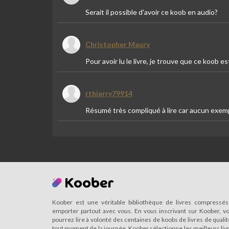
Serait il possible d'avoir ce koob en audio?
Christopher Maury
Pour avoir lu le livre, je trouve que ce koob
rthierry79914
Résumé très compliqué à lire car aucun exemp
Koober est une véritable bibliothèque de livres compressés
emporter partout avec vous. En vous inscrivant sur Koober, v
pourrez lire à volonté des centaines de koobs de livres de qualit
tout moment de la journée. Koober sélectionne les meilleurs liv