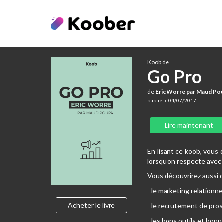
Koob de
Go Pro
de
Eric Worre par Maud Po
publié le 04/07/2017
Lire maintenant
En lisant ce koob, vous 
lorsqu’on respecte avec
Vous découvrirez aussi 
- le marketing relationn
Acheter le livre
- le recrutement de pro
- les bons outils et bon