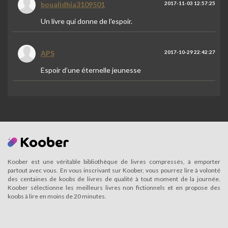
boualidhia3109501
2017-11-03 12:57:25
Un livre qui donne de l'espoir.
APS
2017-10-29 22:42:27
Espoir d’une éternelle jeunesse
Koober est une véritable bibliothèque de livres compressés, à emporter
partout avec vous. En vous inscrivant sur Koober, vous pourrez lire à volonté
des centaines de koobs de livres de qualité à tout moment de la journée.
Koober sélectionne les meilleurs livres non fictionnels et en propose des
koobs à lire en moins de 20 minutes.