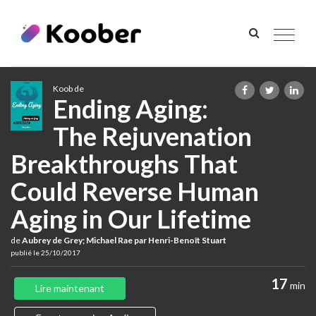
Toggle
navigat
Koob de
Ending Aging:
The Rejuvenation
Breakthroughs That
Could Reverse Human
Aging in Our Lifetime
de
Aubrey de Grey; Michael Rae par Henri-Benoît Stuart
publié le 25/10/2017
17
min
Lire maintenant