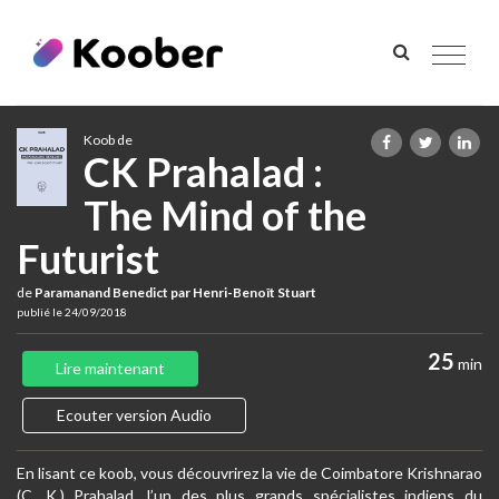
Toggle
navigat
Koob de
CK Prahalad :
The Mind of the
Futurist
de
Paramanand Benedict par Henri-Benoît Stuart
publié le 24/09/2018
25
min
Lire maintenant
Ecouter version Audio
En lisant ce koob, vous découvrirez la vie de Coimbatore Krishnarao
(C. K.) Prahalad, l’un des plus grands spécialistes indiens du