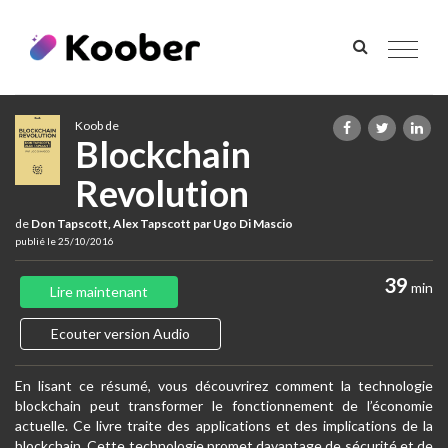
Toggle
navigat
Koob de
Blockchain
Revolution
de
Don Tapscott, Alex Tapscott par Ugo Di Mascio
publié le 25/10/2016
39
min
Lire maintenant
Ecouter version Audio
En lisant ce résumé, vous découvrirez comment la technologie
blockchain peut transformer le fonctionnement de l’économie
actuelle. Ce livre traite des applications et des implications de la
blockchain. Cette technologie promet davantage de sécurité et de