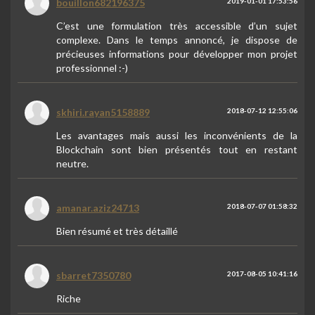
bouillon682196375
2019-01-01 17:53:56
C’est une formulation très accessible d’un sujet
complexe. Dans le temps annoncé, je dispose de
précieuses informations pour développer mon projet
professionnel :-)
skhiri.rayan5158889
2018-07-12 12:55:06
Les avantages mais aussi les inconvénients de la
Blockchain sont bien présentés tout en restant
neutre.
amanar.aziz24713
2018-07-07 01:58:32
Bien résumé et très détaillé
sbarret7350780
2017-08-05 10:41:16
Riche