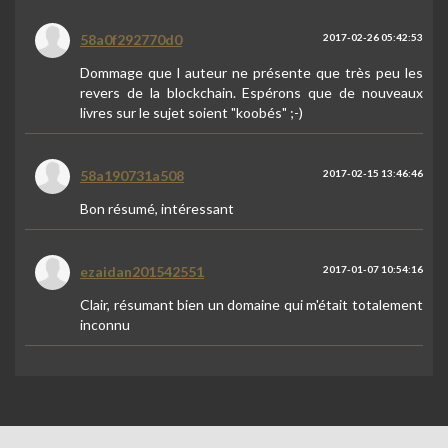
58a0f292770d0
2017-02-26 05:42:53
Dommage que l auteur ne présente que très peu les
revers de la blockchain. Espérons que de nouveaux
livres sur le sujet soient "koobés" ;-)
58a190731a508
2017-02-15 13:46:46
Bon résumé, intéressant
ezaidan201542551
2017-01-07 10:54:16
Clair, résumant bien un domaine qui m'était totalement
inconnu