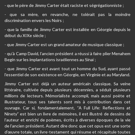
- que le père de Jimmy Carter était raciste et ségrégationniste ;
- que sa mère, en revanche, ne tolérait pas la moindre
discrimination envers les Noirs ;
- que la famille de Jimmy Carter est installée en Géorgie depuis le
début du XIXe siècle ;
- que Jimmy Carter est un grand amateur de musique classique ;
- qu’à Camp David, l’ancien président a réussi à faire plier Menahem
Begin sur les implantations israéliennes au Sinaï ;
- que Jimmy Carter est avant tout un homme du Sud, ayant passé
l’essentiel de son existence en Géorgie, en Virginie et au Maryland.
Jimmy Carter est déjà un auteur américain classique. Sa veine
littéraire, cultivée depuis plusieurs décennies, a séduit plusieurs
millions de lecteurs. Mémorialiste accompli, mais aussi poète et
illustrateur, tous ses talents sont mis à contribution dans cet
ouvrage. Car si, fondamentalement, “A Full Life: Reflections at
Ninety” est bien un livre de mémoires, il est illustré de dessins de
l’auteur et enrichi de poèmes, écrits à diverses époques de la vie
de l’ancien président. Autant dire donc que cet opus est une sorte
d’œuvre totale, un livre-testament qui résume et récapitule toutes