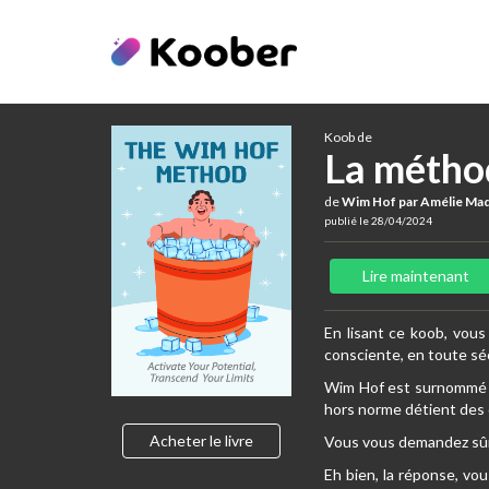
Koob de
La métho
de
Wim Hof par Amélie Ma
publié le 28/04/2024
Lire maintenant
En lisant ce koob, vou
consciente, en toute sé
Wim Hof est surnommé l’
hors norme détient des d
Acheter le livre
Vous vous demandez sûre
Eh bien, la réponse, vou