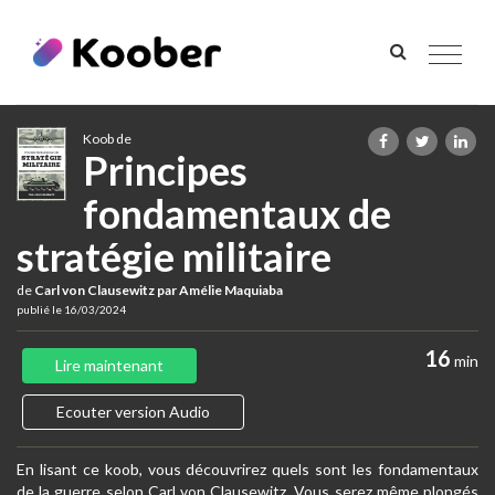
Toggle
navigat
Koob de
Principes
fondamentaux de
stratégie militaire
de
Carl von Clausewitz par Amélie Maquiaba
publié le 16/03/2024
16
min
Lire maintenant
Ecouter version Audio
En lisant ce koob, vous découvrirez quels sont les fondamentaux
de la guerre selon Carl von Clausewitz. Vous serez même plongés