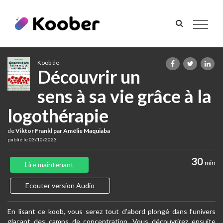
Toggle
navigat
Koob de
Découvrir un
sens à sa vie grâce à la
logothérapie
de
Viktor Frankl par Amélie Maquiaba
publié le 03/10/2023
30
min
Lire maintenant
Ecouter version Audio
En lisant ce koob, vous serez tout d’abord plongé dans l’univers
glaçant des camps de concentration. Vous découvrirez ensuite