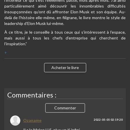
l’intérieur ce qui s’est réellement passé, mois après mois. J’ai ainsi
particulièrement aimé découvrir les innombrables difficultés
insoupçonnées qu’ont dû affronter Elon Musk et son équipe. Au-
delà de l’histoire elle-même, en filigrane, le livre montre le style de
leadership d’Elon Musk lui-même.
À ce titre, je le conseille à tous ceux qui s’intéressent à l’espace,
mais aussi à tous les chefs d’entreprise qui cherchent de
l’inspiration.”
+
Acheter le livre
Commentaires :
Commenter
Ozaname
2022-05-05 02:19:20
Il a le Melon U.S. plus un K infini