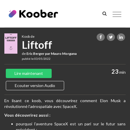
Toggle
navigat
Koob de
Liftoff
de
Eric Berger par Mauro Morgana
publié le 03/05/2022
23
min
Lire maintenant
Ecouter version Audio
En lisant ce koob, vous découvrirez comment Elon Musk a
révolutionné l’aérospatiale avec SpaceX.
Vous découvrirez aussi :
pourquoi l’aventure SpaceX est un pari sur le futur sans
précédent ;