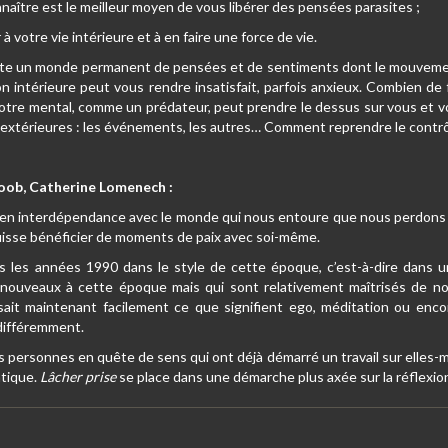
naître est le meilleur moyen de vous libérer des pensées parasites ;
votre vie intérieure et à en faire une force de vie.
xiste un monde permanent de pensées et de sentiments dont le mouvemen
 intérieure peut vous rendre insatisfait, parfois anxieux. Combien de f
tre mental, comme un prédateur, peut prendre le dessus sur vous et vo
xtérieures : les événements, les autres… Comment reprendre le contrô
 koob, Catherine Lomenech :
en interdépendance avec le monde qui nous entoure que nous perdons le 
puisse bénéficier de moments de paix avec soi-même.
ns les années 1990 dans le style de cette époque, c’est-à-dire dans 
nouveaux à cette époque mais qui sont relativement maîtrisés de nos 
sait maintenant facilement ce que signifient ego, méditation ou enco
différemment.
des personnes en quête de sens qui ont déjà démarré un travail sur elles
atique.
Lâcher prise
se place dans une démarche plus axée sur la réflexion, 