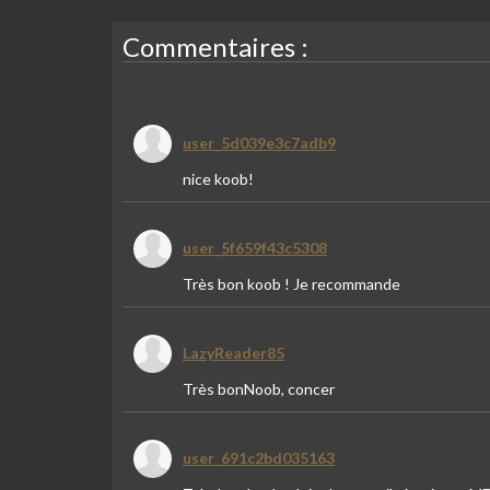
Commentaires :
user_5d039e3c7adb9
nice koob!
user_5f659f43c5308
Très bon koob ! Je recommande
LazyReader85
Très bonNoob, concer
user_691c2bd035163