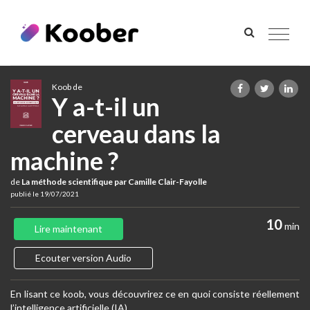
Toggle
navigat
Koob de
Y a-t-il un
cerveau dans la
machine ?
de
La méthode scientifique par Camille Clair-Fayolle
publié le 19/07/2021
10
min
Lire maintenant
Ecouter version Audio
En lisant ce koob, vous découvrirez ce en quoi consiste réellement
l’intelligence artificielle (IA).