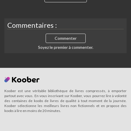
Commentaires :
Commenter
Soyez le premier à commenter.
Koober est une véritable bibliothèque de livres compressés, à emporter
partout avec vous. En vous inscrivant sur Koober, vous pourrez lire à volonté
des centaines de koobs de livres de qualité à tout moment de la journée.
Koober sélectionne les meilleurs livres non fictionnels et en propose des
koobs à lire en moins de 20 minutes.