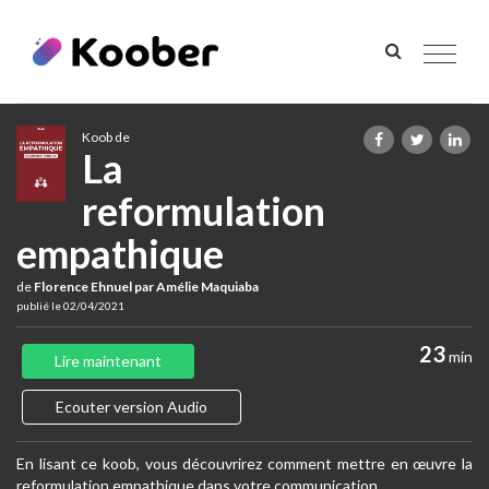
Toggle
navigat
Koob de
La
reformulation
empathique
de
Florence Ehnuel par Amélie Maquiaba
publié le 02/04/2021
23
min
Lire maintenant
Ecouter version Audio
En lisant ce koob, vous découvrirez comment mettre en œuvre la
reformulation empathique dans votre communication.