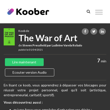
Toggle
navigat
Koob de
The War of Art
de
Steven Pressfield par Ludivine Varela Robalo
publié le 01/04/2021
7
min
Lire maintenant
Ecouter version Audio
En lisant ce koob, vous apprendrez à dépasser vos blocages pour
réussir votre projet personnel, quel qu’il soit (artistique,
entrepreneurial, caritatif, sportif).
Vous découvrirez aussi :
qu’une force vous empêche d’agir selon vos désirs ;