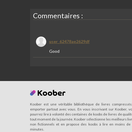
Commentaires :
user_62478ae2629df
Good
Koober est une véritable bibliothèque de livres compressés
emporter partout avec vous. En vous inscrivant sur Koober, v
pourrez lire à volonté des centaines de koobs de livres de qualit
tout moment de la journée. Koober sélectionne les meilleurs liv
non fictionnels et en propose des koobs à lire en moins de
minutes.