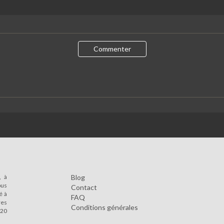
Commenter
, à
Blog
ous
Contact
é à
FAQ
res
Conditions générales
 20