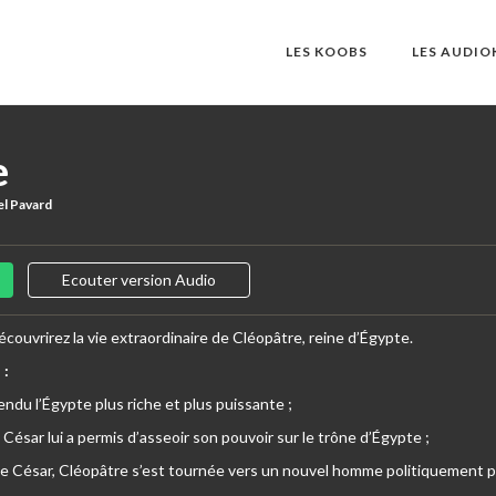
LES KOOBS
LES AUDI
e
el Pavard
Ecouter version Audio
écouvrirez la vie extraordinaire de Cléopâtre, reine d’Égypte.
 :
ndu l’Égypte plus riche et plus puissante ;
 César lui a permis d’asseoir son pouvoir sur le trône d’Égypte ;
de César, Cléopâtre s’est tournée vers un nouvel homme politiquement p