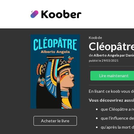
Koob de
Cléopâtr
de
Alberto Angela par Dani
publié le 29/03/2021
Lire maintenant
En lisant ce koob vous d
Vous découvrirez aussi
que Cléopâtre a re
que l’influence de
Acheter le livre
qu’après la mort 