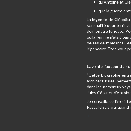
qu’Antoine et Clé
que la guerre ent
La légende de Cléopâtr
sensualité pour tenir s
de monstre funeste. Pourt
où la femme n’était pas 
de ses deux amants Césa
légendaire. Êtes-vous pr
L’avis de l’auteur du k
“Cette biographie entraî
architecturales, permet
dans les nombreux voyag
Jules César et d’Antoi
Je conseille ce livre à 
Pascal disait vrai quand i
+