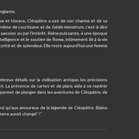
anglante.
ue et Horace, Cléopâtre a usé de son charme et de sa
nt même de courtisane et de
fatale monstrum
, c’est-à-dire
la passion ou par l’intérêt. Reine puissante, à une époque
ntelligence et le soutien de Rome, intimement lié à la vie
orité et de splendeur. Elle reste aujourd’hui une femme
reux détails sur la civilisation antique, les précisions
t. La présence de cartes et de plans aide à se repérer
e permet de plonger dans les aventures de Cléopâtre, de
ainsi qu'aux amoureux de la légende de Cléopâtre. Blaise
 terre aurait changé” !”