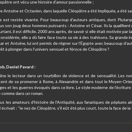
opâtre ont vécu une histoire d’amour passionnelle ;
re Antoine et Octavien, dans laquelle Cléopâtre a été impliquée, a été s
e est restée vivante. Pour beaucoup d’auteurs antiques, dont Plutarq
ous son joug deux hommes puissants : Antoine et César. Ils la qualifie
ant, il est difficile, 2000 ans après, de savoir si elle était motivée par 
considérée, elle a dû faire face toute sa vie à des trahisons. Sa grande i
r et Antoine, lui ont permis de régner sur l’Égypte avec beaucoup d’aut
êt à plonger dans l’univers sensuel et féroce de Cléopâtre ?
oob, Daniel Pavard :
ne le lecteur dans un tourbillon de violence et de sensualité. Les nomb
tent de se promener à Rome, à Alexandrie et dans tout le Moyen-Orien
es et les guerres évoqués dans ce livre. Le style moderne de l'écritur
ne comme dans un roman.
tous les amateurs d'histoire de l'Antiquité, aux fanatiques de péplums 
l écrivait : “le nez de Cléopâtre, s'il eût été plus court, toute la face de la