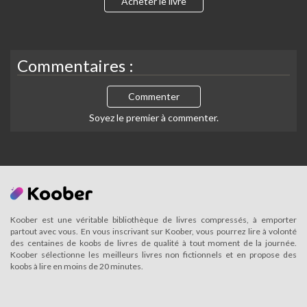
Acheter le livre
Commentaires :
Commenter
Soyez le premier à commenter.
Koober est une véritable bibliothèque de livres compressés, à emporter
partout avec vous. En vous inscrivant sur Koober, vous pourrez lire à volonté
des centaines de koobs de livres de qualité à tout moment de la journée.
Koober sélectionne les meilleurs livres non fictionnels et en propose des
koobs à lire en moins de 20 minutes.