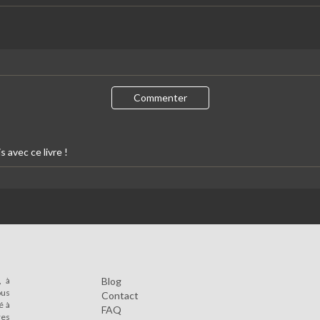
Commenter
s avec ce livre !
, à
Blog
ous
Contact
é à
FAQ
res