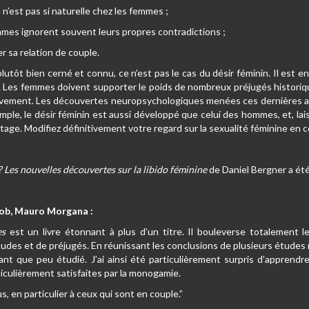
n’est pas si naturelle chez les femmes ;
mes ignorent souvent leurs propres contradictions ;
 sa relation de couple.
 plutôt bien cerné et connu, ce n’est pas le cas du désir féminin. Il e
t. Les femmes doivent supporter le poids de nombreux préjugés historiq
sivement. Les découvertes neuropsychologiques menées ces dernières a
ple, le désir féminin est aussi développé que celui des hommes, et, la
tage. Modifiez définitivement votre regard sur la sexualité féminine en
 Les nouvelles découvertes sur la libido féminine
de Daniel Bergner a été
koob, Mauro Morgana :
es
est un livre étonnant à plus d’un titre. Il bouleverse totalement le
udes et de préjugés. En réunissant les conclusions de plusieurs études r
ant que peu étudié. J’ai ainsi été particulièrement surpris d’appren
iculièrement satisfaites par la monogamie.
us, en particulier à ceux qui sont en couple.”