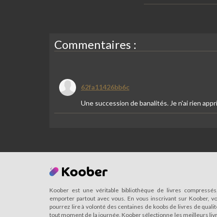
Commentaires :
62fa11426bb6c
Une succession de banalités. Je n'ai rien appri
Koober est une véritable bibliothèque de livres compressés
emporter partout avec vous. En vous inscrivant sur Koober, v
pourrez lire à volonté des centaines de koobs de livres de qualit
tout moment de la journée. Koober sélectionne les meilleurs liv