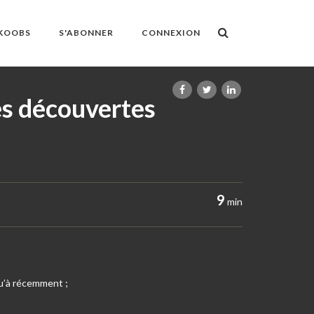
OKOOBS
S'ABONNER
CONNEXION
es découvertes
9
min
squ’à récemment ;