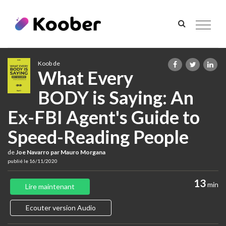
Toggle
navigat
Koob de
What Every
BODY is Saying: An
Ex-FBI Agent's Guide to
Speed-Reading People
de
Joe Navarro par Mauro Morgana
publié le 16/11/2020
13
min
Lire maintenant
Ecouter version Audio